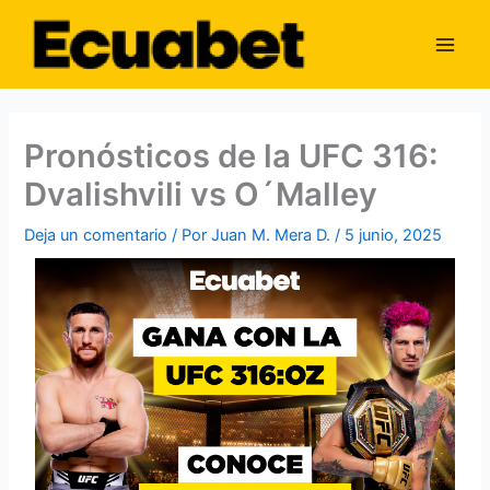
Ir
Main
al
Men
contenido
Pronósticos de la UFC 316:
Dvalishvili vs O´Malley
Deja un comentario
/ Por
Juan M. Mera D.
/
5 junio, 2025