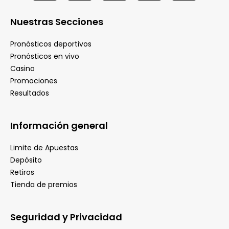
c
t
s
u
e
w
t
t
Nuestras Secciones
b
i
a
u
o
t
g
b
Pronósticos deportivos
o
t
r
e
Pronósticos en vivo
k
e
a
Casino
r
m
Promociones
Resultados
Información general
Limite de Apuestas
Depósito
Retiros
Tienda de premios
Seguridad y Privacidad