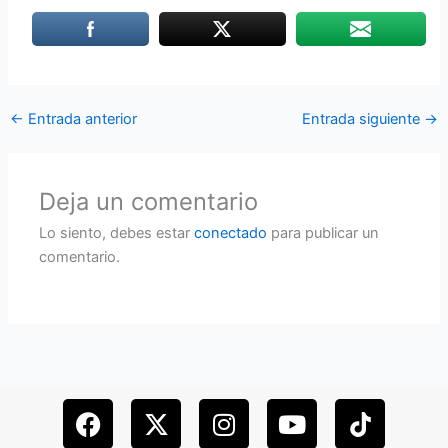
←
Entrada anterior
Entrada siguiente
→
Deja un comentario
Lo siento, debes estar
conectado
para publicar un
comentario.
F
X
I
Y
a
-
n
o