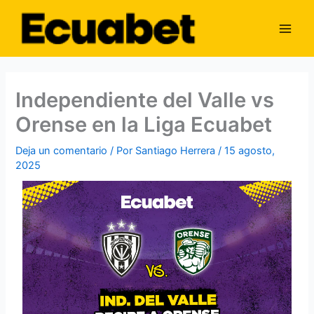
Ir
Main
al
Men
contenido
Independiente del Valle vs
Orense en la Liga Ecuabet
Deja un comentario
/ Por
Santiago Herrera
/
15 agosto,
2025