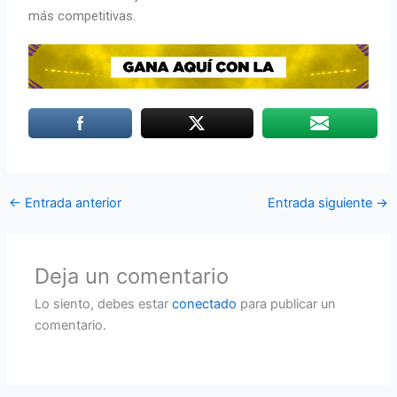
más competitivas.
←
Entrada anterior
Entrada siguiente
→
Deja un comentario
Lo siento, debes estar
conectado
para publicar un
comentario.