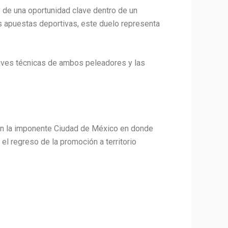
y de una oportunidad clave dentro de un
s apuestas deportivas, este duelo representa
claves técnicas de ambos peleadores y las
 en la imponente Ciudad de México en donde
el regreso de la promoción a territorio