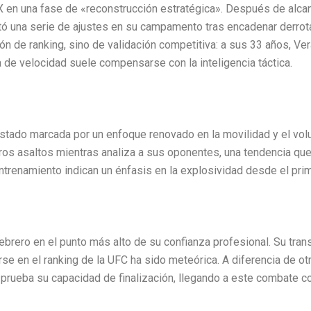
X en una fase de «reconstrucción estratégica». Después de alcan
ntó una serie de ajustes en su campamento tras encadenar derrot
n de ranking, sino de validación competitiva: a sus 33 años, Ve
a de velocidad suele compensarse con la inteligencia táctica.
estado marcada por un enfoque renovado en la movilidad y el vo
meros asaltos mientras analiza a sus oponentes, una tendencia qu
trenamiento indican un énfasis en la explosividad desde el pri
rero en el punto más alto de su confianza profesional. Su trans
e en el ranking de la UFC ha sido meteórica. A diferencia de ot
prueba su capacidad de finalización, llegando a este combate co