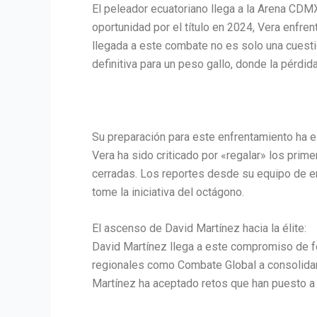
El peleador ecuatoriano llega a la Arena CDM
oportunidad por el título en 2024, Vera enfre
llegada a este combate no es solo una cuestió
definitiva para un peso gallo, donde la pérdid
Su preparación para este enfrentamiento ha 
Vera ha sido criticado por «regalar» los pri
cerradas. Los reportes desde su equipo de en
tome la iniciativa del octágono.
El ascenso de David Martínez hacia la élite:
David Martínez llega a este compromiso de feb
regionales como Combate Global a consolidars
Martínez ha aceptado retos que han puesto a 