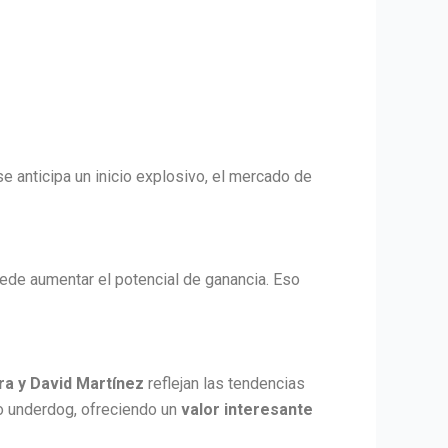
se anticipa un inicio explosivo, el mercado de
ede aumentar el potencial de ganancia. Eso
ra y David Martínez
reflejan las tendencias
mo underdog, ofreciendo un
valor interesante