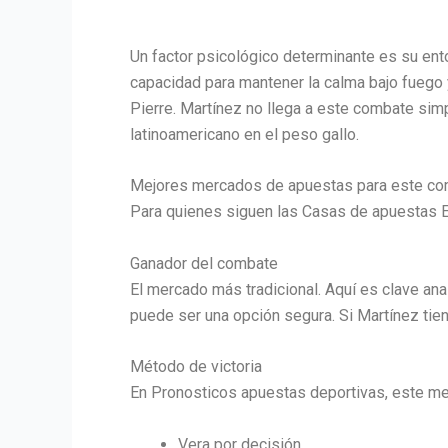
Un factor psicológico determinante es su ento
capacidad para mantener la calma bajo fuego 
Pierre. Martínez no llega a este combate sim
latinoamericano en el peso gallo.
Mejores mercados de apuestas para este c
Para quienes siguen las Casas de apuestas Ec
Ganador del combate
El mercado más tradicional. Aquí es clave ana
puede ser una opción segura. Si Martínez tie
Método de victoria
En Pronosticos apuestas deportivas, este me
Vera por decisión.