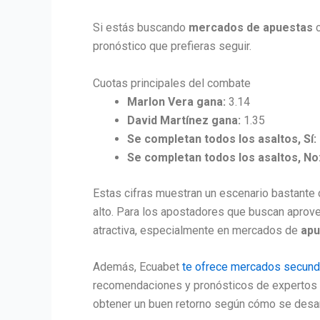
Si estás buscando
mercados de apuestas
c
pronóstico que prefieras seguir.
Cuotas principales del combate
Marlon Vera gana:
3.14
David Martínez gana:
1.35
Se completan todos los asaltos, Sí:
Se completan todos los asaltos, No
Estas cifras muestran un escenario bastante 
alto. Para los apostadores que buscan aprove
atractiva, especialmente en mercados de
apu
Además, Ecuabet
te ofrece mercados secund
recomendaciones y pronósticos de expertos e
obtener un buen retorno según cómo se desarr