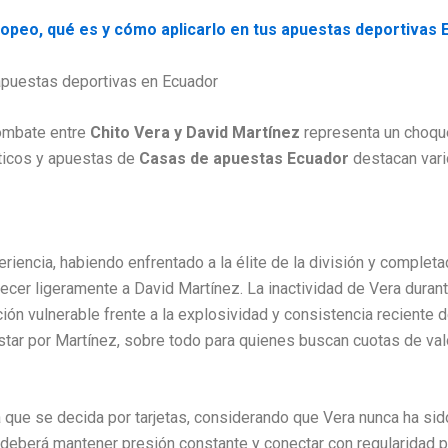
opeo, qué es y cómo aplicarlo en tus apuestas deportivas 
 apuestas deportivas en Ecuador
combate entre
Chito Vera y David Martínez
representa un choque
ticos y apuestas de
Casas de apuestas Ecuador
destacan vari
eriencia, habiendo enfrentado a la élite de la división y complet
ecer ligeramente a David Martínez. La inactividad de Vera duran
ción vulnerable frente a la explosividad y consistencia reciente
star por Martínez, sobre todo para quienes buscan cuotas de va
que se decida por tarjetas, considerando que Vera nunca ha sido
 deberá mantener presión constante y conectar con regularidad par