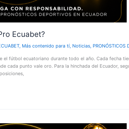
Pro Ecuabet?
 ECUABET
,
Más contenido para tí
,
Noticias
,
PRONÓSTICOS 
 el fútbol ecuatoriano durante todo el año. Cada fecha tien
nde cada punto vale oro. Para la hinchada del Ecuador, segu
 posiciones,