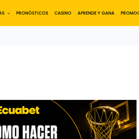
AS
PRONÓSTICOS
CASINO
APRENDE Y GANA
PROMOC