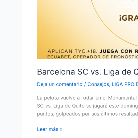
Barcelona SC vs. Liga de Q
Deja un comentario
/
Consejos
,
LIGA PRO
La pelota vuelve a rodar en el Monumental
SC vs. Liga de Quito se jugará este doming
puntos, golpeados por sus últimos resulta
Leer más »