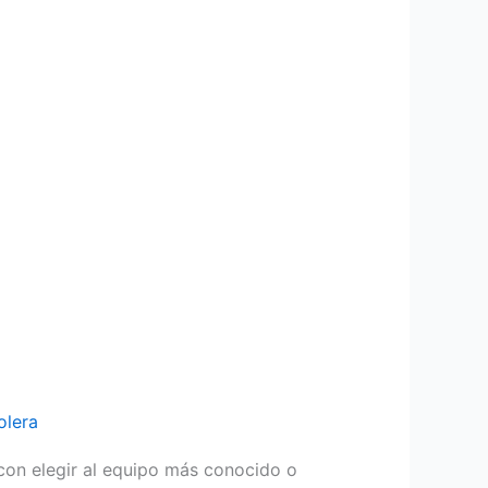
olera
con elegir al equipo más conocido o