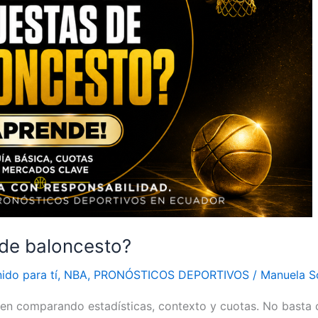
de baloncesto?
ido para tí
,
NBA
,
PRONÓSTICOS DEPORTIVOS
/
Manuela S
en comparando estadísticas, contexto y cuotas. No basta 