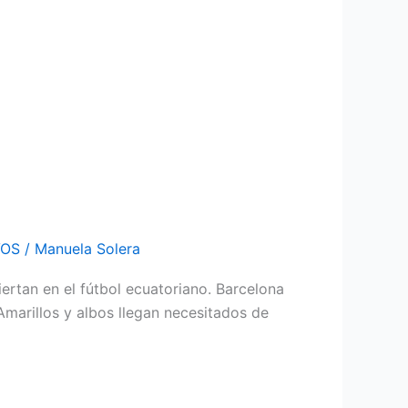
VOS
/
Manuela Solera
rtan en el fútbol ecuatoriano. Barcelona
Amarillos y albos llegan necesitados de