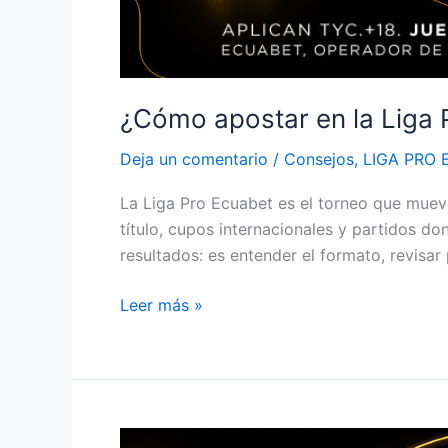
¿Cómo apostar en la Liga 
Deja un comentario
/
Consejos
,
LIGA PRO
La Liga Pro Ecuabet es el torneo que mueve
título, cupos internacionales y partidos do
resultados: es entender el formato, revisar
Leer más »
Partidos