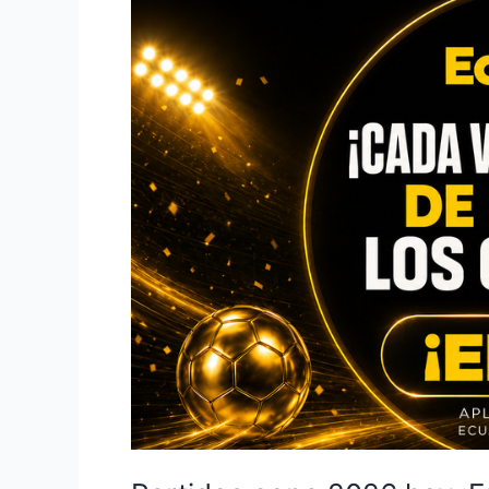
copa
2026
hoy
¡Entérate!