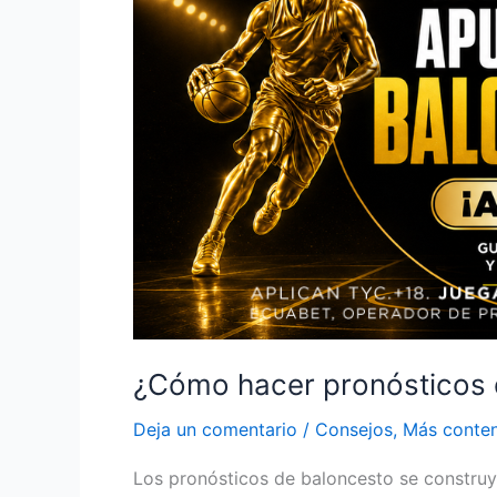
¿Cómo hacer pronósticos 
Deja un comentario
/
Consejos
,
Más conten
Los pronósticos de baloncesto se construy