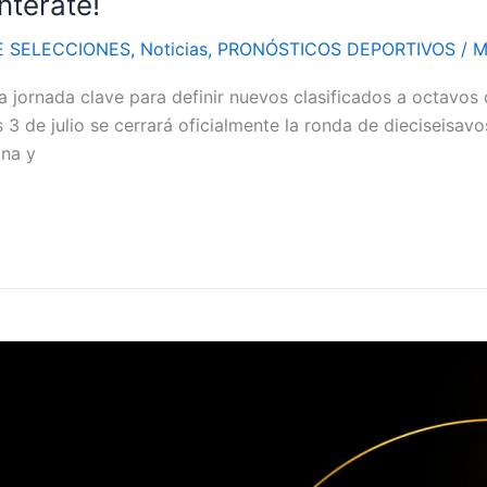
ntérate!
E SELECCIONES
,
Noticias
,
PRONÓSTICOS DEPORTIVOS
/
M
ornada clave para definir nuevos clasificados a octavos de 
s 3 de julio se cerrará oficialmente la ronda de dieciseisa
ana y