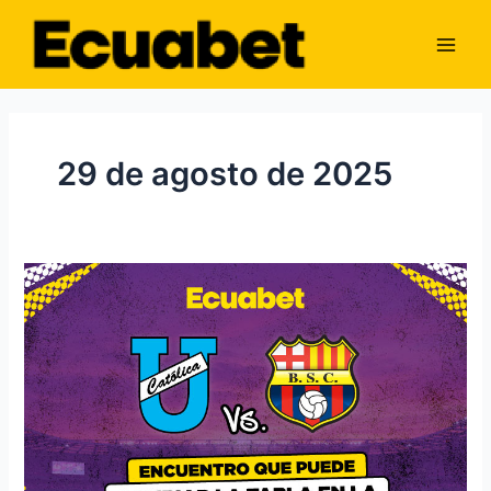
Ir
Main
al
Men
contenido
29 de agosto de 2025
Universidad
Católica
vs
Barcelona
SC:
partidazo
de
cierre
de