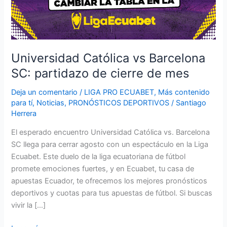
mes
Universidad Católica vs Barcelona
SC: partidazo de cierre de mes
Deja un comentario
/
LIGA PRO ECUABET
,
Más contenido
para tí
,
Noticias
,
PRONÓSTICOS DEPORTIVOS
/
Santiago
Herrera
El esperado encuentro Universidad Católica vs. Barcelona
SC llega para cerrar agosto con un espectáculo en la Liga
Ecuabet. Este duelo de la liga ecuatoriana de fútbol
promete emociones fuertes, y en Ecuabet, tu casa de
apuestas Ecuador, te ofrecemos los mejores pronósticos
deportivos y cuotas para tus apuestas de fútbol. Si buscas
vivir la […]